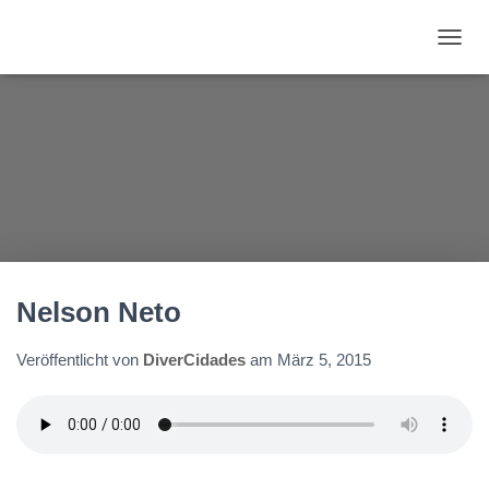
Casino poker berlin
N
A
Neue Slots mit Jackpot: Warum das wahre Geld immer noch im
V
Verborgenen liegt
: Sobald diese aufgerufen werden, werden die
I
zufällig ausgewählten Zahlen gewürfelt und der Spieler hat eine
G
bestimmte Chance, eine Kombination zu treffen.
A
T
Die “beste relax slot” – kein Wohlfühltrip, sondern kalte
I
Mathematik
- Dieser Leitfaden befasst sich mit der
O
Funktionsweise von Neteller, dem Abheben oder Einzahlen über
N
das E-Wallet und den besten Online-Casinos, die Neteller
U
akzeptieren.
M
100 Euro einzahlen – Freispiele im Casino, die nur Geld
S
Nelson Neto
C
verbrennen
: Der RTP von 96,1% ist eine theoretische Zahl, die
H
angibt, wie viel ein bestimmter Slot auf lange Sicht auszahlt,
Veröffentlicht von
DiverCidades
am
März 5, 2015
A
wenn er richtig gespielt wird.
L
T
E
Keno 10
N
Neue Casinos 40 Freispiele ohne Einzahlung – Der kalte Mathe-