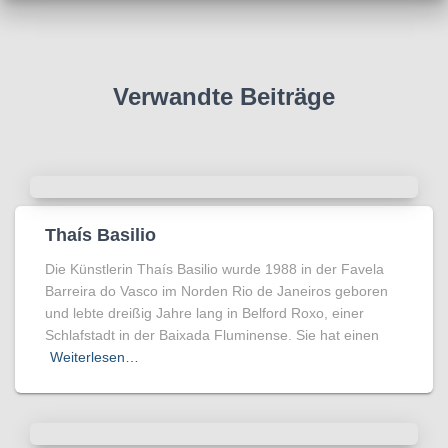
Verwandte Beiträge
Thaís Basilio
Die Künstlerin Thaís Basilio wurde 1988 in der Favela
Barreira do Vasco im Norden Rio de Janeiros geboren
und lebte dreißig Jahre lang in Belford Roxo, einer
Schlafstadt in der Baixada Fluminense. Sie hat einen
Weiterlesen…