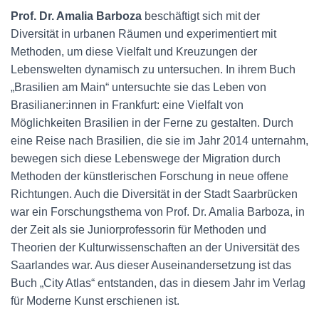
nur Zahlen
Prof. Dr. Amalia Barboza
beschäftigt sich mit der
Mit nur 18 Jahren wurde Roque Santa Cruz 2026 der Fußballer des
Diversität in urbanen Räumen und experimentiert mit
Jahres in Paraguay.
Methoden, um diese Vielfalt und Kreuzungen der
Lebenswelten dynamisch zu untersuchen. In ihrem Buch
kostenlose Automatenspiele deutsch: Das wahre Biest hinter
„Brasilien am Main“ untersuchte sie das Leben von
dem Werbe‑Glitzer
Pots of Luck Casino bietet seinen Spielern eine große Auswahl an
Brasilianer:innen in Frankfurt: eine Vielfalt von
Casinospielen.
Möglichkeiten Brasilien in der Ferne zu gestalten. Durch
eine Reise nach Brasilien, die sie im Jahr 2014 unternahm,
Das Release kommt ohne Joker, Scatter und Freispiele aus.
bewegen sich diese Lebenswege der Migration durch
Methoden der künstlerischen Forschung in neue offene
Kfz bingo seriös
Richtungen. Auch die Diversität in der Stadt Saarbrücken
war ein Forschungsthema von Prof. Dr. Amalia Barboza, in
Online Casino 500 Bonus: Das reine Zahlen-Desaster, das Sie
der Zeit als sie Juniorprofessorin für Methoden und
übersehen
Theorien der Kulturwissenschaften an der Universität des
Online Casinos auf der ganzen Welt wachsen schnell in Zahlen.
Saarlandes war. Aus dieser Auseinandersetzung ist das
Die nüchterne Wahrheit über casinos in Niedersachsen – kein Gratis-
Buch „City Atlas“ entstanden, das in diesem Jahr im Verlag
Glück, nur kalte Zahlen
für Moderne Kunst erschienen ist.
Während die Pandemie andauert und trotz des Impfstoffs scheint
Online-Glücksspiel immer noch die rettende Gnade für die