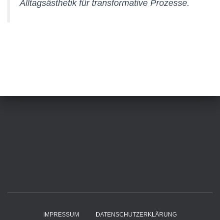
Alltagsästhetik für transformative Prozesse.
IMPRESSUM
DATENSCHUTZERKLÄRUNG