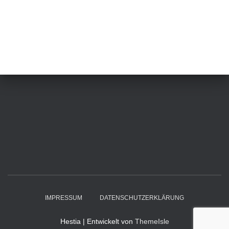
IMPRESSUM
DATENSCHUTZERKLÄRUNG
Hestia | Entwickelt von
ThemeIsle