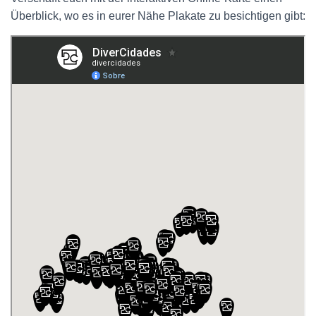
Überblick, wo es in eurer Nähe Plakate zu besichtigen gibt:
Casino mit Auszahlung in Minuten – Der schnelle Geldrausch,
den niemand wirklich will
Was bringt es, all das Geld zur Verfügung zu haben, wenn Sie keine
Gewinne abheben können.
Kartenzählen in einem Black Jack Casino-Spiel ist eine Möglichkeit,
Ihre Gewinnchancen zu erhöhen.
Casino in haan
Casino Handyrechnung Berlin: Warum dein Handy nicht das
Wundergerät ist
Im Gegensatz zu einem Roulette-Rad hat ein Kartenspiel eine Art
Gedächtnis.
Online Casino mit 10 Euro Mindesteinzahlung: Das wahre Preisschild
für Scheinrisiken
Sweeps-Münzen können verwendet werden, um Sweeps-
Münzturniere und Ringspiele zu spielen.
Online Casino Echtgeld Berlin: Der rohe Wahnsinn ohne Firlefanz