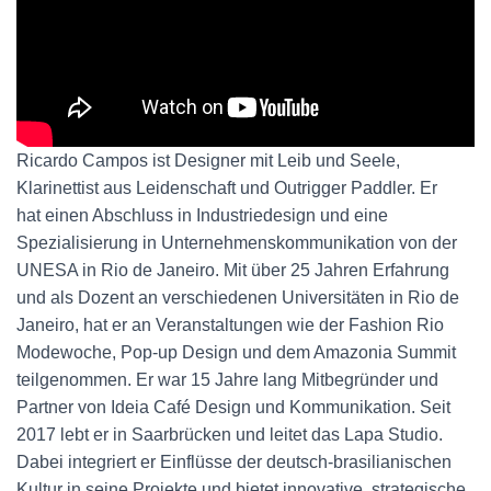
einfach sein, überwältigt zu werden und in einem Online-Casino viel
Geld zu verlieren.
Online Casino Spielbanken Zürich: Warum das Geld immer noch
das wahre Gamble ist
Es ist ein Comic-Slot mit sechs Walzen, 24 Gewinnlinien und Tower
Wilds.
Ricardo Campos ist Designer mit Leib und Seele,
Klarinettist aus Leidenschaft und Outrigger Paddler. Er
Die Art und Weise, wie es ein traditionelles Spiel, das wir alle kennen
hat einen Abschluss in Industriedesign und eine
und lieben, mit modernen Funktionen kombiniert, sorgt für ein
Spezialisierung in Unternehmenskommunikation von der
atemberaubendes Spiel.
UNESA in Rio de Janeiro. Mit über 25 Jahren Erfahrung
und als Dozent an verschiedenen Universitäten in Rio de
Roulette gewinnwahrscheinlichkeit
Janeiro, hat er an Veranstaltungen wie der Fashion Rio
Modewoche, Pop-up Design und dem Amazonia Summit
Die besten Casinos mit Gratis Bonus – Warum Sie besser die Augen
teilgenommen. Er war 15 Jahre lang Mitbegründer und
offen halten sollten
Partner von Ideia Café Design und Kommunikation. Seit
Als Reaktion auf Beschwerden ermöglichen viele Waschmaschinen
dem Benutzer die Auswahl zusätzlicher Spülzyklen auf Kosten eines
2017 lebt er in Saarbrücken und leitet das Lapa Studio.
höheren Wasserverbrauchs und einer längeren Zykluszeit.
Dabei integriert er Einflüsse der deutsch-brasilianischen
Cashlib Casino mit mindestens 5 Euro Einzahlung – Das wahre
Kultur in seine Projekte und bietet innovative, strategische