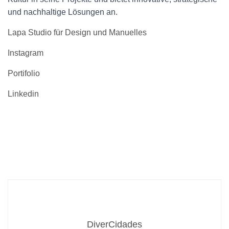
Preisschild des Glücksspiels
und nachhaltige Lösungen an.
Derzeit akzeptiert die Website Visa, Maestro, Mastercard, Neteller,
Skrill, Paysafecard, Poli, Entropay und Pay Pal.
Lapa Studio für Design und Manuelles
casilando casino 80 Free Spins ohne Einzahlung 2026 – Der kalte
Zahlendreher, den keiner wirklich braucht
Instagram
Portifolio
Linkedin
DiverCidades