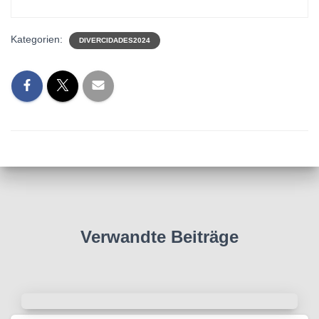
Kategorien:
DIVERCIDADES2024
Verwandte Beiträge